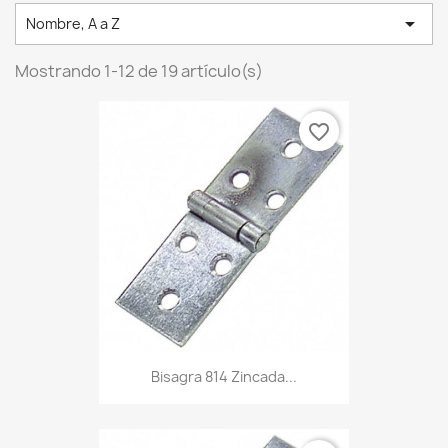

Nombre, A a Z
Mostrando 1-12 de 19 artículo(s)
favorite_border
Bisagra 814 Zincada...