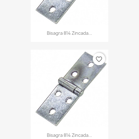
Bisagra 814 Zincada...
favorite_border
Bisagra 814 Zincada...