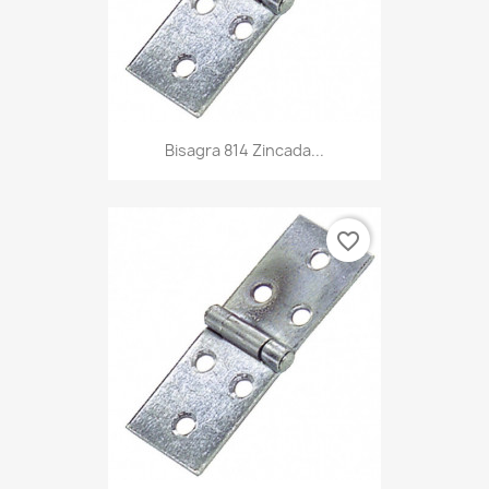
Bisagra 814 Zincada...
favorite_border