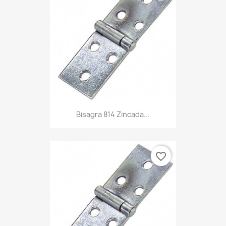
Bisagra 814 Zincada...
favorite_border