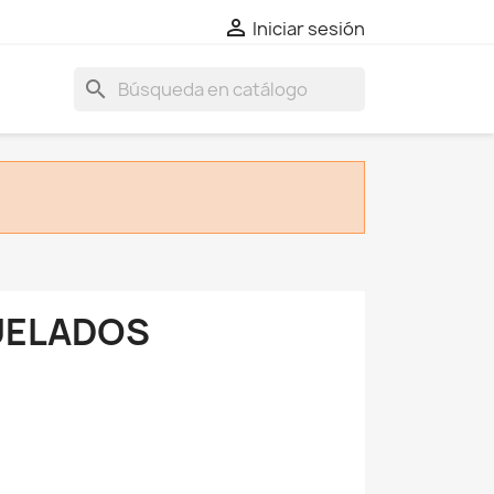

Iniciar sesión
search
QUELADOS