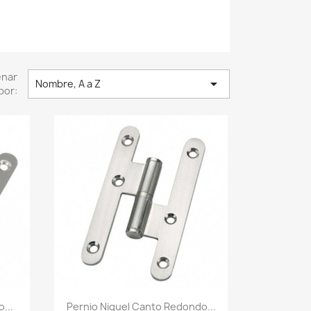
enar

Nombre, A a Z
por:
Vista rápida

...
Pernio Niquel Canto Redondo...