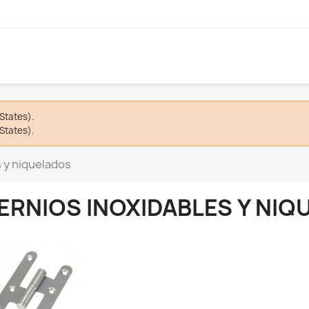
States).
States).
s y niquelados
ERNIOS INOXIDABLES Y NI