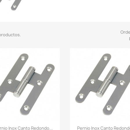
Ord
productos.
Vista rápida
Vista rápida


rnio Inox Canto Redondo...
Pernio Inox Canto Redondo