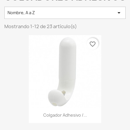

Nombre, A a Z
Mostrando 1-12 de 23 artículo(s)
favorite_border
Colgador Adhesivo /...