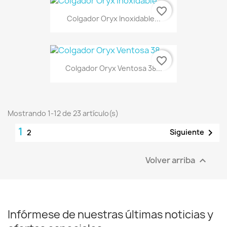
favorite_border
Colgador Oryx Inoxidable...
favorite_border
Colgador Oryx Ventosa 38...
Mostrando 1-12 de 23 artículo(s)
1

Siguiente
2
Volver arriba

Infórmese de nuestras últimas noticias y