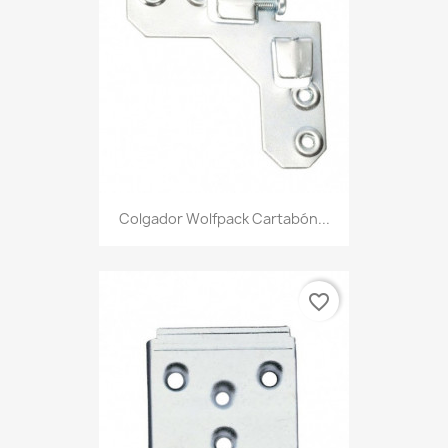
Colgador Wolfpack Cartabón...
favorite_border