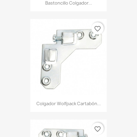
Bastoncillo Colgador...
favorite_border
Colgador Wolfpack Cartabón...
favorite_border