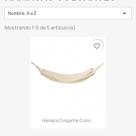

Nombre, A a Z
Mostrando 1-5 de 5 artículo(s)
favorite_border
Hamaca Colgante Color...