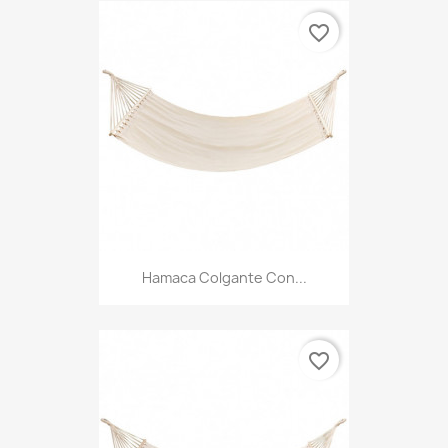
favorite_border
Hamaca Colgante Con...
favorite_border