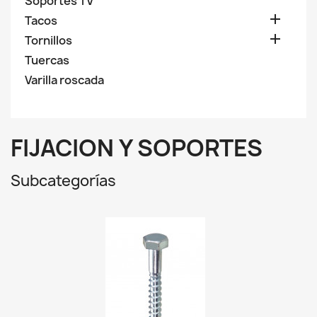
Soportes TV

Tacos

Tornillos
Tuercas
Varilla roscada
FIJACION Y SOPORTES
Subcategorías