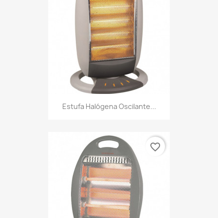
Estufa Halógena Oscilante...
favorite_border