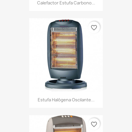
Calefactor Estufa Carbono...
favorite_border
Estufa Halógena Oscilante...
favorite_border