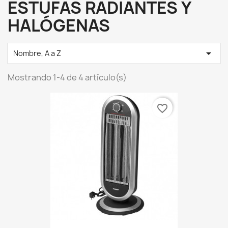
ESTUFAS RADIANTES Y
HALÓGENAS

Nombre, A a Z
Mostrando 1-4 de 4 artículo(s)
favorite_border