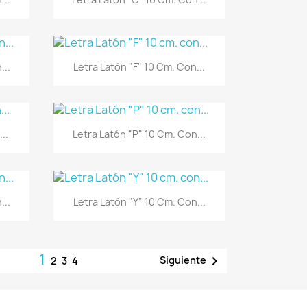
Vista rápida

...
Letra Latón "F" 10 Cm. Con...
Vista rápida

..
Letra Latón "P" 10 Cm. Con...
Vista rápida

...
Letra Latón "Y" 10 Cm. Con...
1

Siguiente
2
3
4