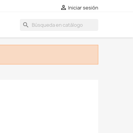

Iniciar sesión
search