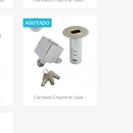
AGOTADO
Vista rápida

..
Candado Empotrar Llave...
.