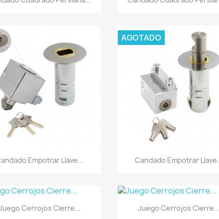
AGOTADO
Vista rápida
Vista rápida


andado Empotrar Llave...
Candado Empotrar Llave.
Vista rápida
Vista rápida


Juego Cerrojos Cierre...
Juego Cerrojos Cierre..