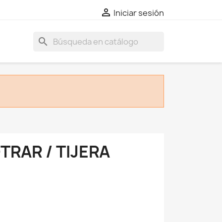

Iniciar sesión
search
RAR / TIJERA