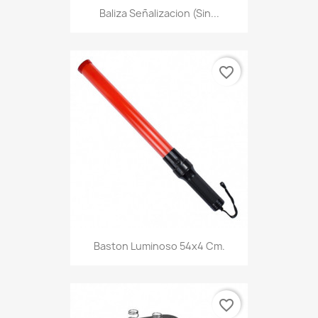
Baliza Señalizacion (Sin...
favorite_border
Baston Luminoso 54x4 Cm.
favorite_border