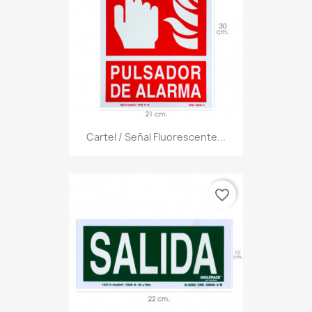
Cartel / Señal Fluorescente...
favorite_border