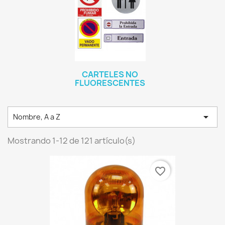
CARTELES NO
FLUORESCENTES

Nombre, A a Z
Mostrando 1-12 de 121 artículo(s)
favorite_border