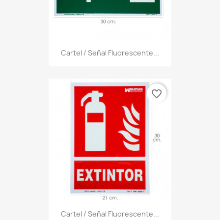
Cartel / Señal Fluorescente...
favorite_border
Cartel / Señal Fluorescente...