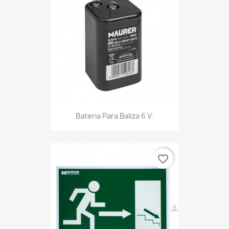
Bateria Para Baliza 6 V.
favorite_border