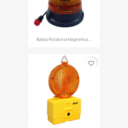
Baliza Rotatoria Magnetica...
favorite_border