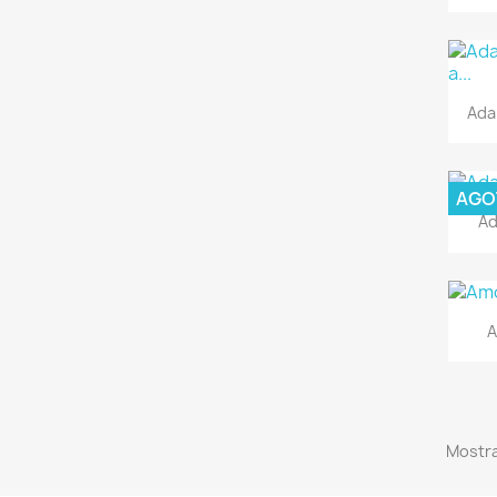
Ada
AGO
Ad
A
Mostra