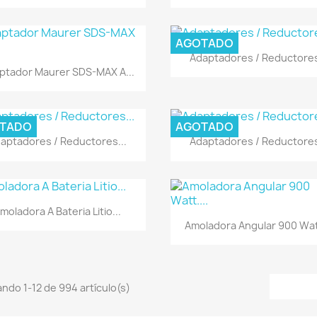
AGOTADO
Vista rápida

Adaptadores / Reductores
Vista rápida

ptador Maurer SDS-MAX A...
TADO
AGOTADO
Vista rápida
Vista rápida


aptadores / Reductores...
Adaptadores / Reductores
Vista rápida

moladora A Bateria Litio...
Vista rápida

Amoladora Angular 900 Watt
ndo 1-12 de 994 artículo(s)