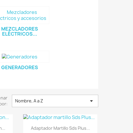
MEZCLADORES
ELÉCTRICOS...
GENERADORES
enar

Nombre, A a Z
por:
Vista rápida

...
Adaptador Martillo Sds Plus...