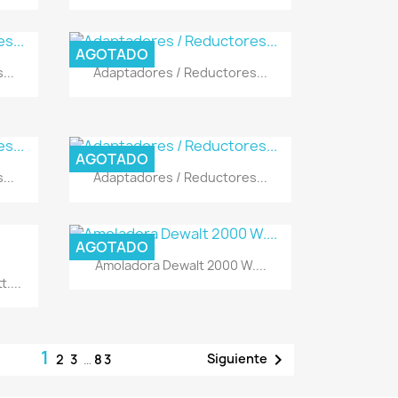
AGOTADO
Vista rápida

...
Adaptadores / Reductores...
AGOTADO
Vista rápida

...
Adaptadores / Reductores...
AGOTADO
Vista rápida

Amoladora Dewalt 2000 W....
....
1

Siguiente
2
3
…
83