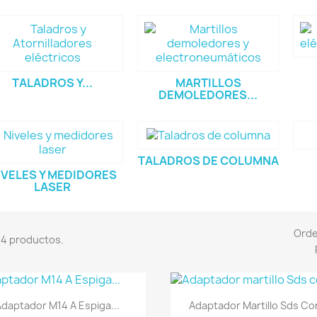
TALADROS Y...
MARTILLOS
DEMOLEDORES...
TALADROS DE COLUMNA
IVELES Y MEDIDORES
LASER
Ord
4 productos.
Vista rápida
Vista rápida


Adaptador M14 A Espiga...
Adaptador Martillo Sds Con