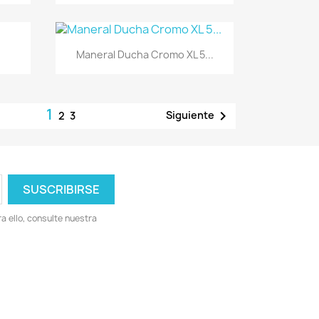
Vista rápida

Maneral Ducha Cromo XL 5...
1

Siguiente
2
3
 ello, consulte nuestra