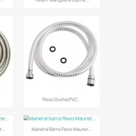
Vista rápida

Flexo Ducha PVC...
Vista rápida

...
Maneral Barra Flexo Maurer...