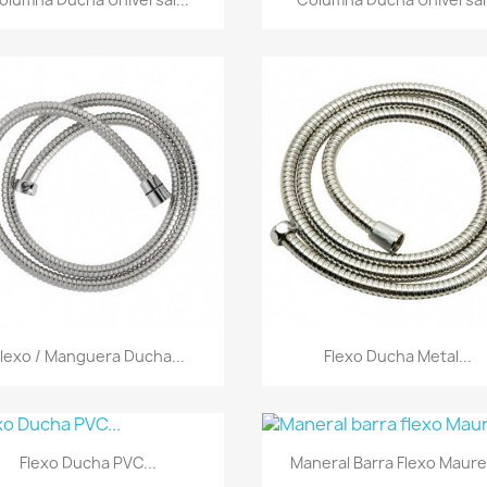
Vista rápida
Vista rápida


Flexo / Manguera Ducha...
Flexo Ducha Metal...
Vista rápida
Vista rápida


Flexo Ducha PVC...
Maneral Barra Flexo Maurer