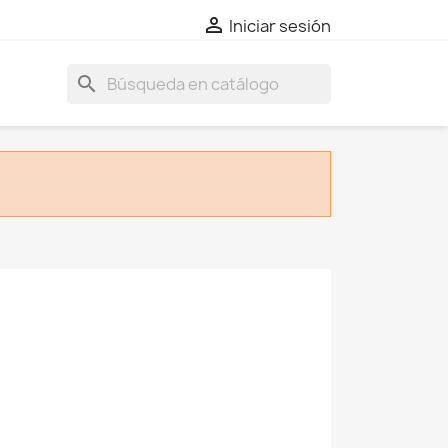

Iniciar sesión
search