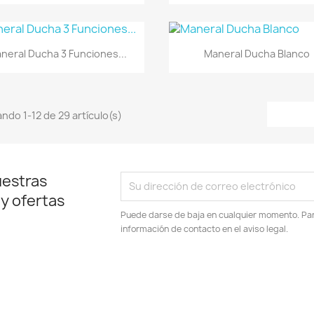
Vista rápida
Vista rápida


neral Ducha 3 Funciones...
Maneral Ducha Blanco
ndo 1-12 de 29 artículo(s)
uestras
 y ofertas
Puede darse de baja en cualquier momento. Para
información de contacto en el aviso legal.