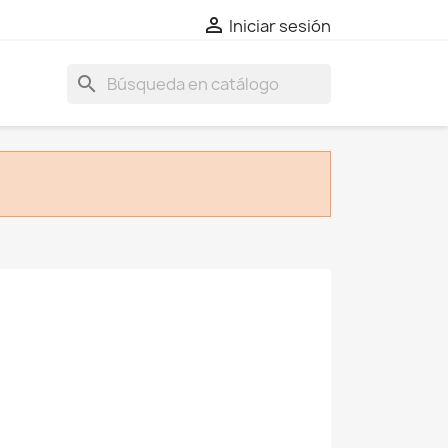

Iniciar sesión
search