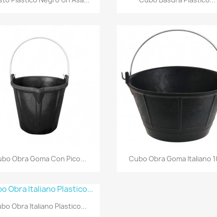
Vista rápida
Vista rápida


bo Obra Goma Con Pico...
Cubo Obra Goma Italiano 10
Vista rápida

bo Obra Italiano Plastico...