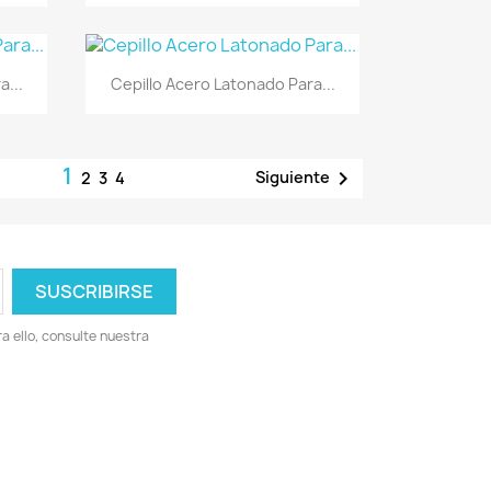
Vista rápida

a...
Cepillo Acero Latonado Para...
1

Siguiente
2
3
4
 ello, consulte nuestra