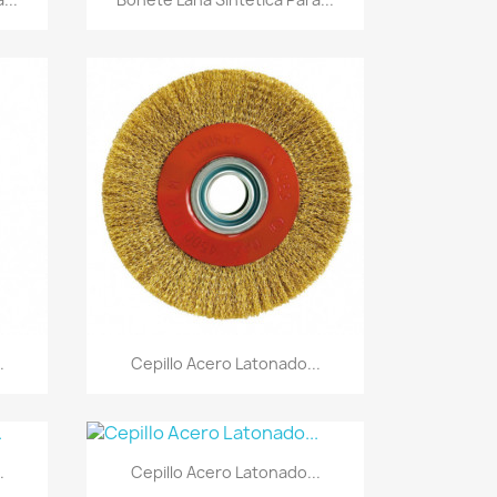
Vista rápida

.
Cepillo Acero Latonado...
Vista rápida

.
Cepillo Acero Latonado...