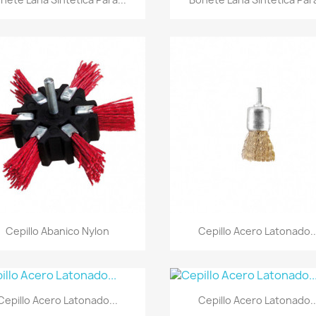
Vista rápida
Vista rápida


Cepillo Abanico Nylon
Cepillo Acero Latonado..
Vista rápida
Vista rápida


Cepillo Acero Latonado...
Cepillo Acero Latonado..