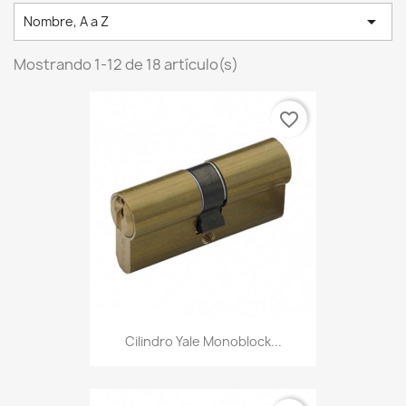

Nombre, A a Z
Mostrando 1-12 de 18 artículo(s)
favorite_border
Cilindro Yale Monoblock...