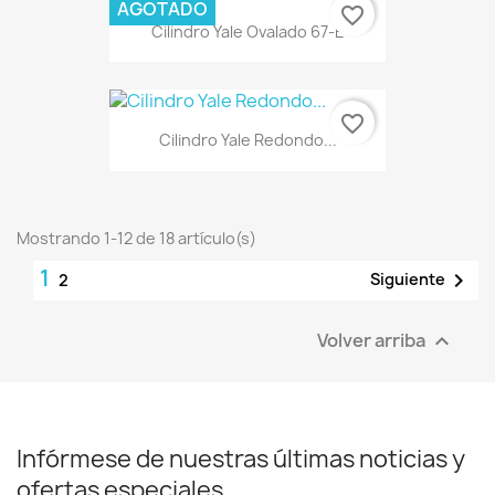
AGOTADO
favorite_border
Cilindro Yale Ovalado 67-E
favorite_border
Cilindro Yale Redondo...
Mostrando 1-12 de 18 artículo(s)
1

Siguiente
2
Volver arriba

Infórmese de nuestras últimas noticias y
ofertas especiales