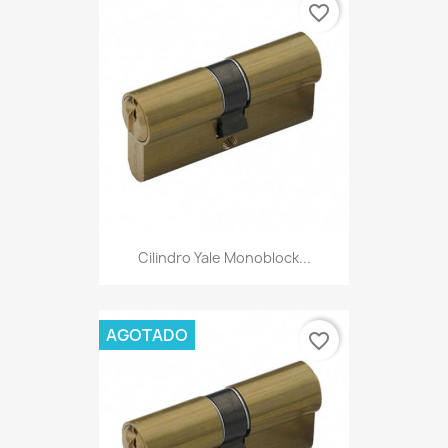
favorite_border
Cilindro Yale Monoblock...
AGOTADO
favorite_border