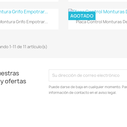
AGOTADO
Vista rápida
Vista rápida


Montura Grifo Empotrar...
Placa Control Monturas De
ndo 1-11 de 11 artículo(s)
uestras
 y ofertas
Puede darse de baja en cualquier momento. Para
información de contacto en el aviso legal.