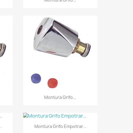
Vista rápida

Montura Grifo...
Vista rápida

.
Montura Grifo Empotrar...