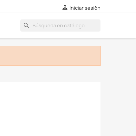

Iniciar sesión
search