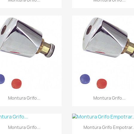
Vista rápida
Vista rápida


Montura Grifo...
Montura Grifo...
Vista rápida
Vista rápida


Montura Grifo...
Montura Grifo Empotrar..