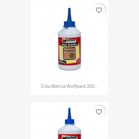
favorite_border
Cola Blanca Wolfpack 250...
favorite_border