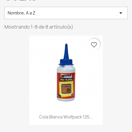

Nombre, A a Z
Mostrando 1-8 de 8 artículo(s)
favorite_border
Cola Blanca Wolfpack 125...