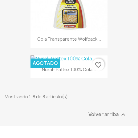
Cola Transparente Wolfpack...
AGOTADO
favorite_border
Nural- Pattex 100% Cola...
Mostrando 1-8 de 8 artículo(s)
Volver arriba
