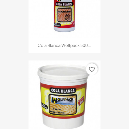
Cola Blanca Wolfpack 500...
favorite_border