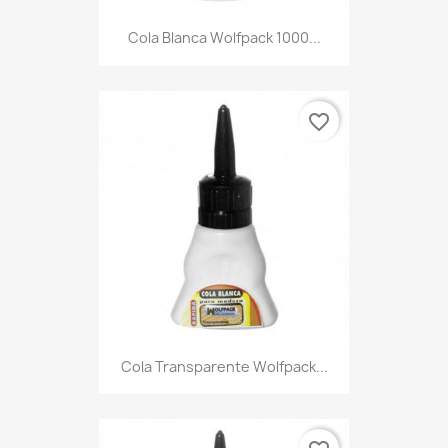
Cola Blanca Wolfpack 1000...
favorite_border
Cola Transparente Wolfpack...