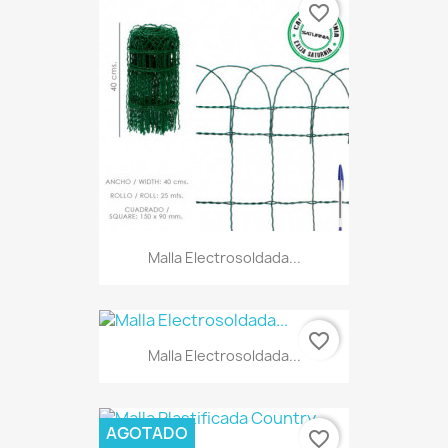
favorite_border
Malla Electrosoldada...
favorite_border
Malla Electrosoldada...
AGOTADO
favorite_border