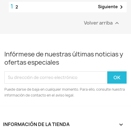
1

Siguiente
2
Volver arriba

Infórmese de nuestras últimas noticias y
ofertas especiales
Puede darse de baja en cualquier momento. Para ello, consulte nuestra
información de contacto en el aviso legal.
INFORMACIÓN DE LA TIENDA
keyboard_arrow_down