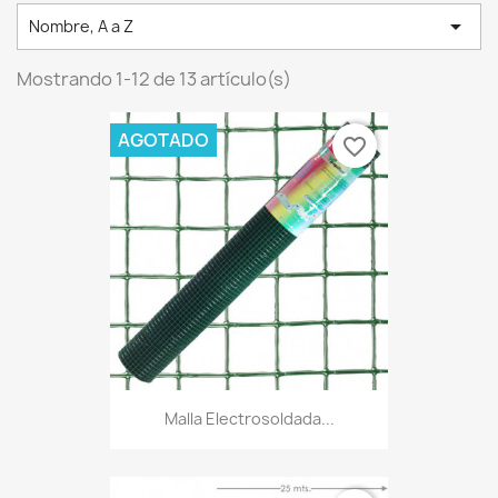

Nombre, A a Z
Mostrando 1-12 de 13 artículo(s)
AGOTADO
favorite_border
Malla Electrosoldada...