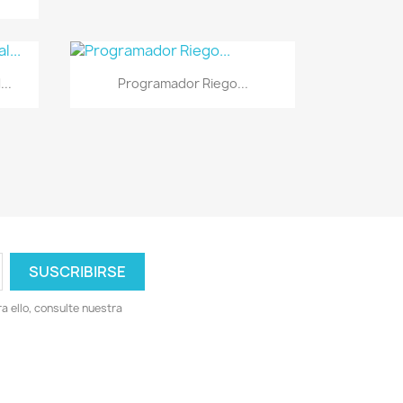
Vista rápida

..
Programador Riego...
 ello, consulte nuestra