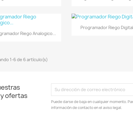
Vista rápida

Programador Riego Digital.
Vista rápida

gramador Riego Analogico...
ndo 1-6 de 6 artículo(s)
uestras
 y ofertas
Puede darse de baja en cualquier momento. Para
información de contacto en el aviso legal.