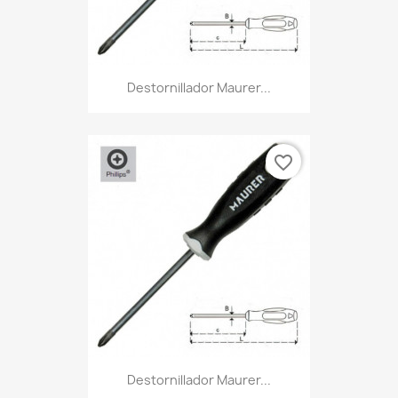
Destornillador Maurer...
favorite_border
Destornillador Maurer...