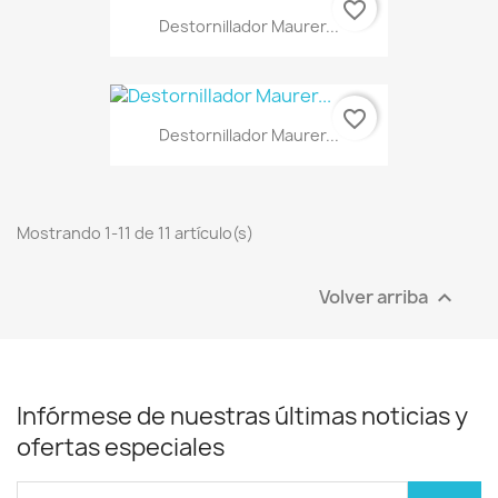
favorite_border
Destornillador Maurer...
favorite_border
Destornillador Maurer...
Mostrando 1-11 de 11 artículo(s)
Volver arriba

Infórmese de nuestras últimas noticias y
ofertas especiales