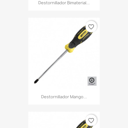
Destornillador Bimaterial...
favorite_border
Destornillador Mango...
favorite_border