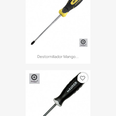
Destornillador Mango...
favorite_border