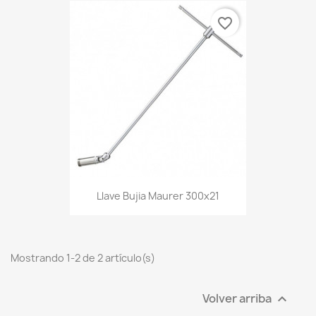
favorite_border
Llave Bujia Maurer 300x21
Mostrando 1-2 de 2 artículo(s)
Volver arriba
