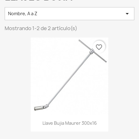

Nombre, A a Z
Mostrando 1-2 de 2 artículo(s)
favorite_border
Llave Bujia Maurer 300x16