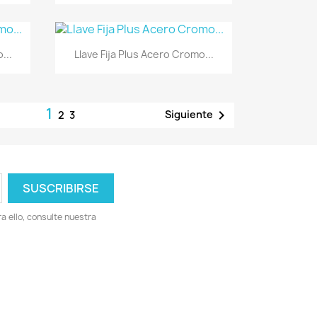
Vista rápida

...
Llave Fija Plus Acero Cromo...
1

Siguiente
2
3
 ello, consulte nuestra