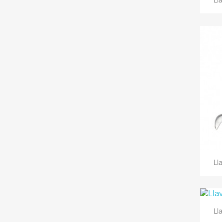
Ll
Ll