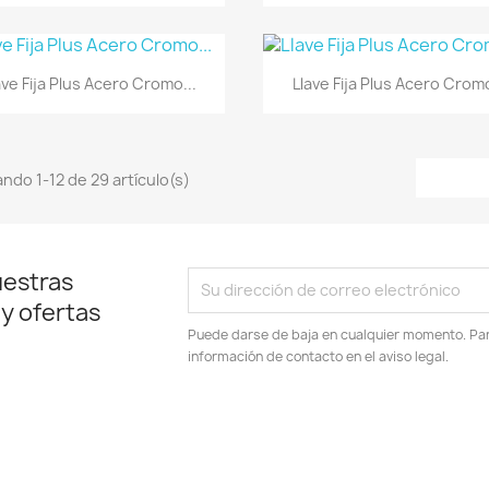
Vista rápida
Vista rápida


ave Fija Plus Acero Cromo...
Llave Fija Plus Acero Cromo
ndo 1-12 de 29 artículo(s)
uestras
 y ofertas
Puede darse de baja en cualquier momento. Para
información de contacto en el aviso legal.