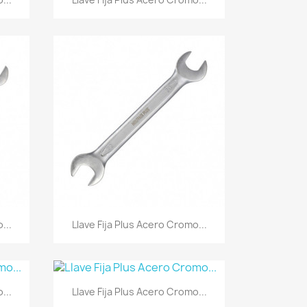
Vista rápida

...
Llave Fija Plus Acero Cromo...
Vista rápida

...
Llave Fija Plus Acero Cromo...