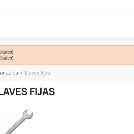
States).
States).
anuales
Llaves fijas
LAVES FIJAS