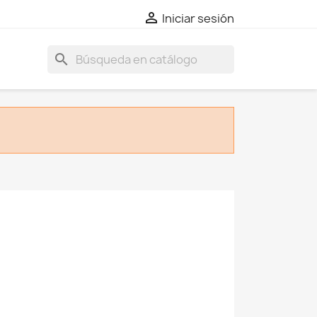

Iniciar sesión
search