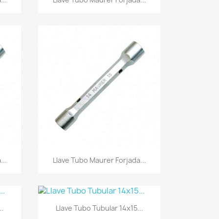
Vista rápida

...
Llave Tubo Maurer Forjada...
Vista rápida

..
Llave Tubo Tubular 14x15...