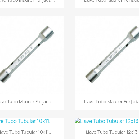
Vista rápida
Vista rápida


ave Tubo Maurer Forjada...
Llave Tubo Maurer Forjada
Vista rápida
Vista rápida


Llave Tubo Tubular 10x11...
Llave Tubo Tubular 12x13.