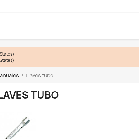
States).
States).
anuales
Llaves tubo
LAVES TUBO