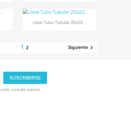
Vista rápida

..
Llave Tubo Tubular 20x22...
1

Siguiente
2
 ello, consulte nuestra