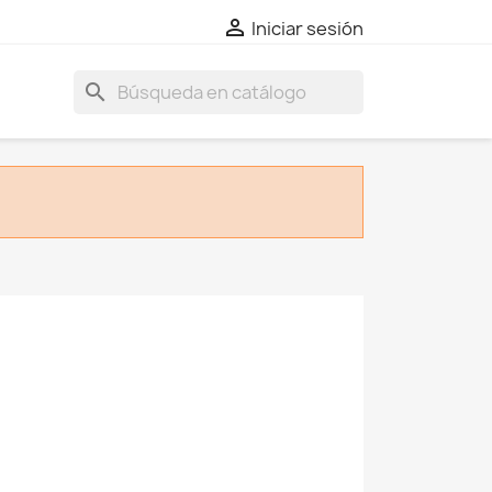

Iniciar sesión
search