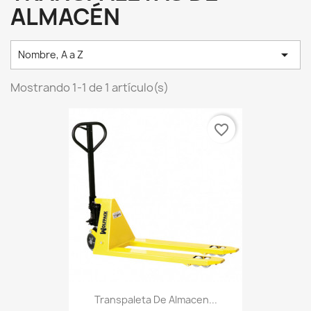
ALMACÉN

Nombre, A a Z
Mostrando 1-1 de 1 artículo(s)
favorite_border
Transpaleta De Almacen...