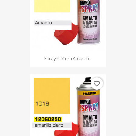
Spray Pintura Amarillo...
favorite_border