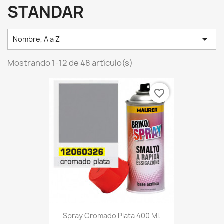
STANDAR

Nombre, A a Z
Mostrando 1-12 de 48 artículo(s)
favorite_border
Spray Cromado Plata 400 Ml.