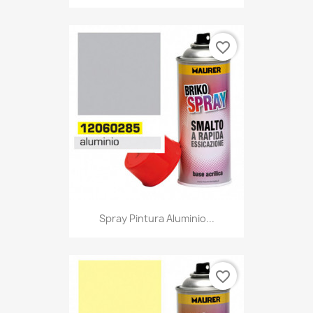
favorite_border
Spray Pintura Aluminio...
favorite_border