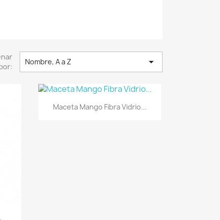
enar

Nombre, A a Z
por:
Vista rápida

Maceta Mango Fibra Vidrio...
...