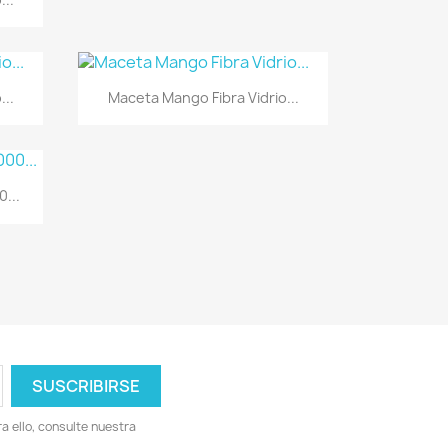
Vista rápida

...
Maceta Mango Fibra Vidrio...
...
 ello, consulte nuestra