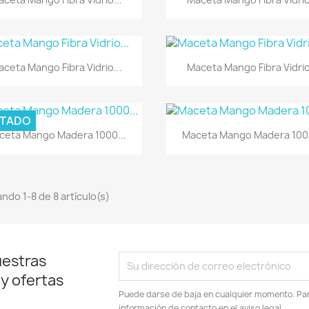
Vista rápida
Vista rápida


ceta Mango Fibra Vidrio...
Maceta Mango Fibra Vidrio
TADO
Vista rápida
Vista rápida


ceta Mango Madera 1000...
Maceta Mango Madera 1000
ndo 1-8 de 8 artículo(s)
uestras
 y ofertas
Puede darse de baja en cualquier momento. Para
información de contacto en el aviso legal.