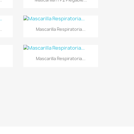
Vista rápida

.
Mascarilla Respiratoria...
Vista rápida

.
Mascarilla Respiratoria...