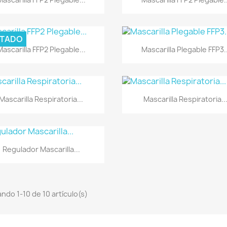
TADO
Vista rápida
Vista rápida


Mascarilla FFP2 Plegable...
Mascarilla Plegable FFP3..
Vista rápida
Vista rápida


Mascarilla Respiratoria...
Mascarilla Respiratoria..
Vista rápida

Regulador Mascarilla...
ndo 1-10 de 10 artículo(s)