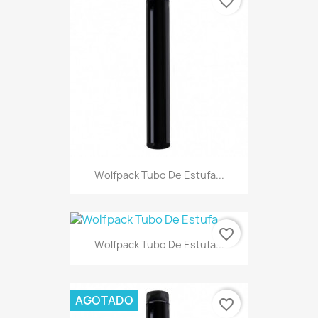
favorite_border
Wolfpack Tubo De Estufa...
favorite_border
Wolfpack Tubo De Estufa...
AGOTADO
favorite_border