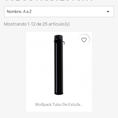

Nombre, A a Z
Mostrando 1-12 de 25 artículo(s)
favorite_border
Wolfpack Tubo De Estufa...