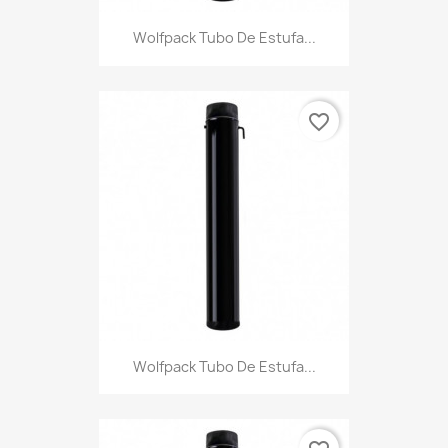
Wolfpack Tubo De Estufa...
favorite_border
Wolfpack Tubo De Estufa...