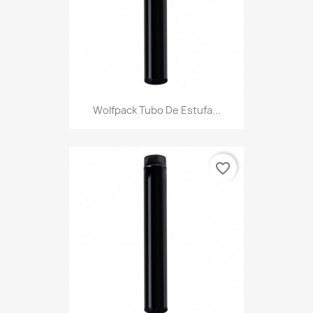
Wolfpack Tubo De Estufa...
favorite_border