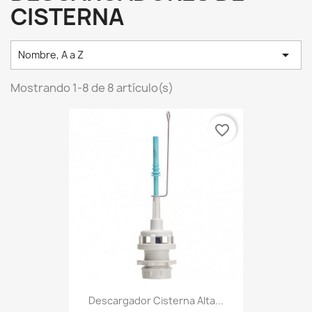
CISTERNA

Nombre, A a Z
Mostrando 1-8 de 8 artículo(s)
favorite_border
Descargador Cisterna Alta...