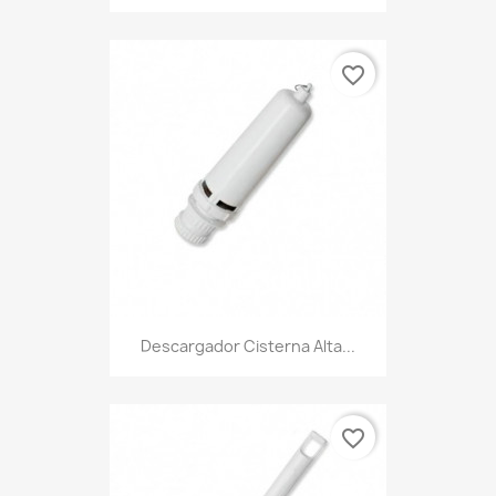
favorite_border
Descargador Cisterna Alta...
favorite_border