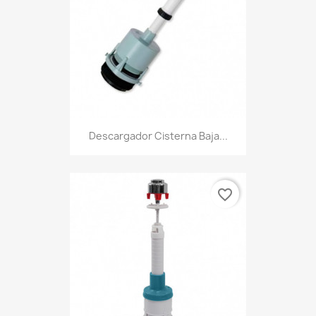
Descargador Cisterna Baja...
favorite_border